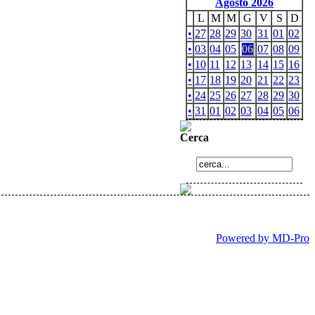
Agosto 2026
L
M
M
G
V
S
D
•
27
28
29
30
31
01
02
•
03
04
05
06
07
08
09
•
10
11
12
13
14
15
16
•
17
18
19
20
21
22
23
•
24
25
26
27
28
29
30
•
31
01
02
03
04
05
06
Cerca
Powered by MD-Pro