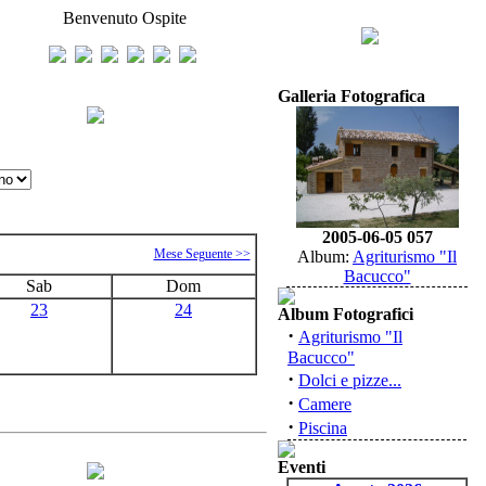
Benvenuto Ospite
Galleria Fotografica
2005-06-05 057
Mese Seguente >>
Album:
Agriturismo "Il
Bacucco"
Sab
Dom
23
24
Album Fotografici
·
Agriturismo "Il
Bacucco"
·
Dolci e pizze...
·
Camere
·
Piscina
Eventi