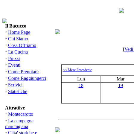
Il Bacucco
·
Home Page
·
Chi Siamo
·
Cosa Offriamo
[
Vedi
·
La Cucina
·
Prezzi
·
Eventi
<< Mese Precedente
·
Come Prenotare
·
Come Raggiungerci
Lun
Mar
·
Scrivici
18
19
·
Statistiche
Attrattive
·
Montecarotto
·
La campagna
marchigiana
·
Citta' storiche e