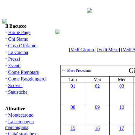
Il Bacucco
·
Home Page
·
Chi Siamo
·
Cosa Offriamo
[
Vedi Giorno
]
[
Vedi Mese
]
[
Vedi 
·
La Cucina
·
Prezzi
·
Eventi
G
<< Mese Precedente
·
Come Prenotare
·
Come Raggiungerci
Lun
Mar
Mer
·
Scrivici
01
02
03
·
Statistiche
08
09
10
Attrattive
·
Montecarotto
·
La campagna
marchigiana
15
16
17
·
Citta' storiche e