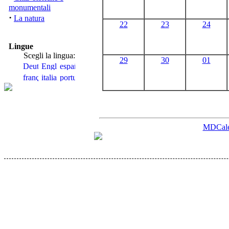
monumentali
·
La natura
22
23
24
Lingue
Scegli la lingua:
29
30
01
MDCale