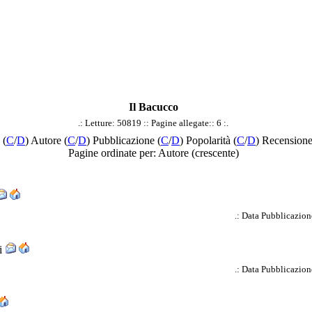
Il Bacucco
.: Letture: 50819 :: Pagine allegate:: 6 :.
 (
C
/
D
) Autore (
C
/
D
) Pubblicazione (
C
/
D
) Popolarità (
C
/
D
) Recensione
Pagine ordinate per: Autore (crescente)
.: Data Pubblicazion
ti
.: Data Pubblicazion