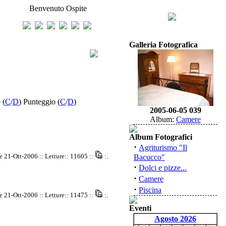
Benvenuto Ospite
Galleria Fotografica
 (
C
/
D
) Punteggio (
C
/
D
)
2005-06-05 039
Album:
Camere
Album Fotografici
·
Agriturismo "Il
e 21-Ott-2006 :: Letture:: 11605 ::
:.
Bacucco"
·
Dolci e pizze...
·
Camere
·
Piscina
e 21-Ott-2006 :: Letture:: 11475 ::
:.
Eventi
Agosto 2026