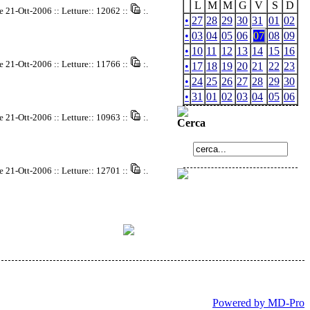
L
M
M
G
V
S
D
e 21-Ott-2006 :: Letture:: 12062 ::
:.
•
27
28
29
30
31
01
02
•
03
04
05
06
07
08
09
•
10
11
12
13
14
15
16
e 21-Ott-2006 :: Letture:: 11766 ::
:.
•
17
18
19
20
21
22
23
•
24
25
26
27
28
29
30
•
31
01
02
03
04
05
06
e 21-Ott-2006 :: Letture:: 10963 ::
:.
Cerca
e 21-Ott-2006 :: Letture:: 12701 ::
:.
Powered by MD-Pro