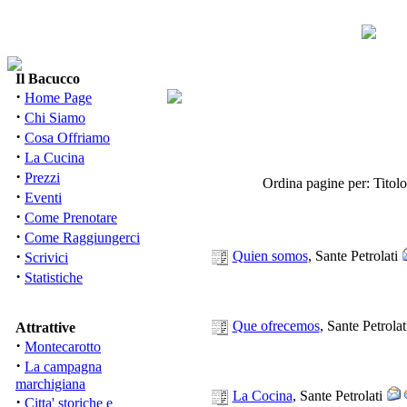
Il Bacucco
·
Home Page
·
Chi Siamo
·
Cosa Offriamo
·
La Cucina
·
Prezzi
Ordina pagine per: Titolo
·
Eventi
·
Come Prenotare
·
Come Raggiungerci
·
Quien somos
, Sante Petrolati
Scrivici
·
Statistiche
Que ofrecemos
, Sante Petrola
Attrattive
·
Montecarotto
·
La campagna
marchigiana
La Cocina
, Sante Petrolati
·
Citta' storiche e