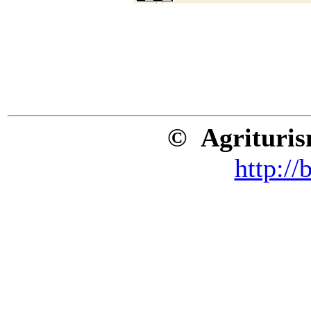
© Agritur
http:/