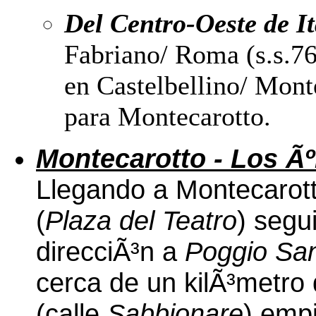
Del Centro-Oeste de It
Fabriano/ Roma (s.s.76)
en Castelbellino/ Monte
para Montecarotto.
Montecarotto - Los Ãº
Llegando a Montecarotto
(
Plaza del Teatro
) segui
direcciÃ³n a
Poggio San
cerca de un kilÃ³metro
(calle
Sabbionare
) empi